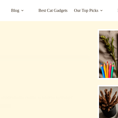
Blog
Best Cat Gadgets
Our Top Picks
 перфектната сватба за вашето кученце?
rized