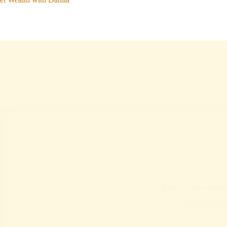
Как да подготвите
Uncatego