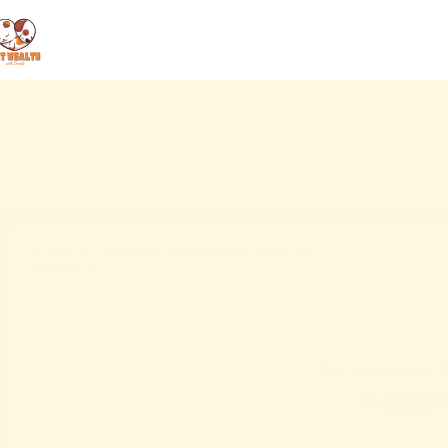
Как да създадете б
Uncatego