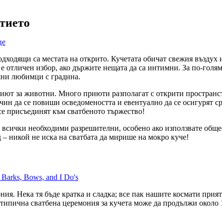
итието
одходящи са местата на открито. Кучетата обичат свежия въздух 
е отличен избор, ако държите нещата да са интимни. За по-голя
ашни любимци с градина.
риют за животни. Много приюти разполагат с открити пространс
ачин да се повиши осведомеността и евентуално да се осигурят с
 се присъединят към сватбеното тържество!
е всички необходими разрешителни, особено ако използвате общ
 – никой не иска на сватбата да мирише на мокро куче!
ния. Нека тя бъде кратка и сладка; все пак нашите космати прия
 типична сватбена церемония за кучета може да продължи около 