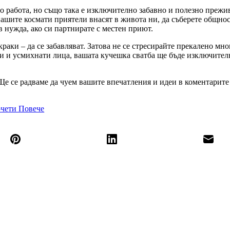
о работа, но също така е изключително забавно и полезно прежи
нашите космати приятели внасят в живота ни, да съберете общнос
в нужда, ако си партнирате с местен приют.
раки – да се забавляват. Затова не се стресирайте прекалено мног
и и усмихнати лица, вашата кучешка сватба ще бъде изключител
Ще се радваме да чуем вашите впечатления и идеи в коментарите
чети Повече