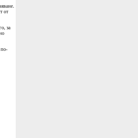
вяване.
т от
о, за
но
 по-