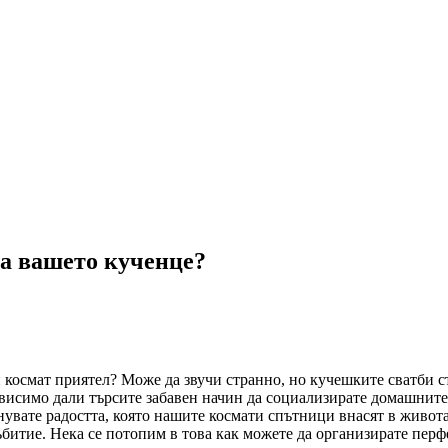
за вашето кученце?
и космат приятел? Може да звучи странно, но кучешките сватби с
исимо дали търсите забавен начин да социализирате домашните
нувате радостта, която нашите космати спътници внасят в живота
битие. Нека се потопим в това как можете да организирате перф