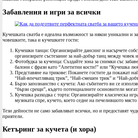
Забавления и игри за всички
Кучешката сватба е идеална възможност за някои уникални и за
човешките, така и кучешките гости:
Кучешки танци: Организирайте дансинг и насърчете собст
организирате състезание за най-добър танц между човек и
Фотобудка за кученца: Създайте зона за снимки със забав
балони с фрази като “Апетитни кости!” или “Кучешка лю
Представяне на трикове: Поканете гостите да покажат най
“Най-впечатляващ трик”, “Най-смешен трик” и “Най-добъ
Бързо запознанство с кучета: Ако събитието ви се използв
“бързи срещи”, където потенциалните осиновители могат д
Кучешка разходка с торта: Организирайте класическа игра 
музиката спре, кучето, което седне на печелившото място
Тези дейности не само забавляват всички, но и предоставят чу
приятели.
Кетъринг за кучета (и хора)