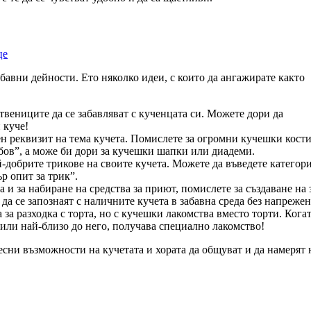
бавни дейности. Ето няколко идеи, с които да ангажирате както
вениците да се забавляват с кученцата си. Можете дори да
 куче!
ен реквизит на тема кучета. Помислете за огромни кучешки кости
бов”, а може би дори за кучешки шапки или диадеми.
-добрите трикове на своите кучета. Можете да въведете категор
р опит за трик”.
а и за набиране на средства за приют, помислете за създаване на 
а се запознаят с наличните кучета в забавна среда без напрежен
за разходка с торта, но с кучешки лакомства вместо торти. Кога
 или най-близо до него, получава специално лакомство!
десни възможности на кучетата и хората да общуват и да намерят