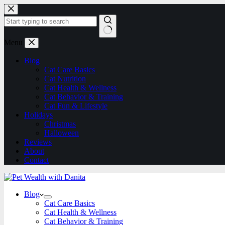
Menu
Blog
Cat Care Basics
Cat Nutrition
Cat Health & Wellness
Cat Behavior & Training
Cat Fun & Lifestyle
Holidays
Christmas
Halloween
Reviews
About
Contact
Blog
Cat Care Basics
Cat Health & Wellness
Cat Behavior & Training