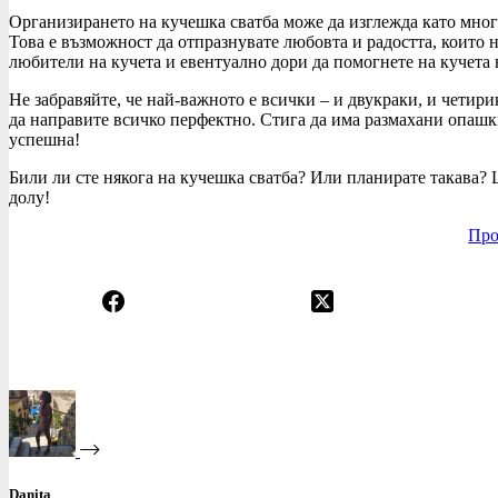
Организирането на кучешка сватба може да изглежда като мног
Това е възможност да отпразнувате любовта и радостта, които 
любители на кучета и евентуално дори да помогнете на кучета 
Не забравяйте, че най-важното е всички – и двукраки, и четирик
да направите всичко перфектно. Стига да има размахани опашк
успешна!
Били ли сте някога на кучешка сватба? Или планирате такава? 
долу!
Про
Danita