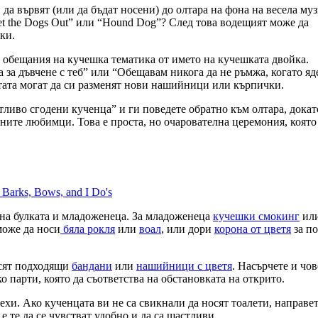
да вървят (или да бъдат носени) до олтара на фона на весела муз
t the Dogs Out” или “Hound Dog”? След това водещият може да
ки.
и обещания на кучешка тематика от името на кучешката двойка.
за дъвчене с теб” или “Обещавам никога да не ръмжа, когато яд
етата могат да си разменят нови нашийници или кърпички.
тливо сгодени кученца” и ги поведете обратно към олтара, докат
ните любимци. Това е проста, но очарователна церемония, която
 на булката и младоженеца. За младоженеца
кучешки смокинг
ил
може да носи
бяла рокля
или
воал
, или дори
корона от цветя
за по
осят подходящи
бандани
или
нашийници с цветя
. Насърчете и чо
о парти, която да съответства на обстановката на открито.
рехи. Ако кученцата ви не са свикнали да носят тоалети, направе
 те да се чувстват удобно и да са щастливи.