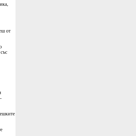
ика,
еш от
о
 със
и
-
вешките
те