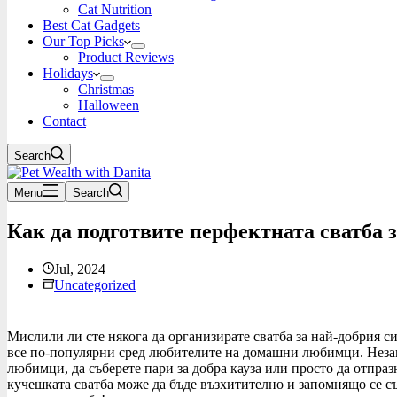
Cat Nutrition
Best Cat Gadgets
Our Top Picks
Product Reviews
Holidays
Christmas
Halloween
Contact
Search
Menu
Search
Как да подготвите перфектната сватба 
Jul, 2024
Uncategorized
Мислили ли сте някога да организирате сватба за най-добрия с
все по-популярни сред любителите на домашни любимци. Незав
любимци, да съберете пари за добра кауза или просто да отпраз
кучешката сватба може да бъде възхитително и запомнящо се съ