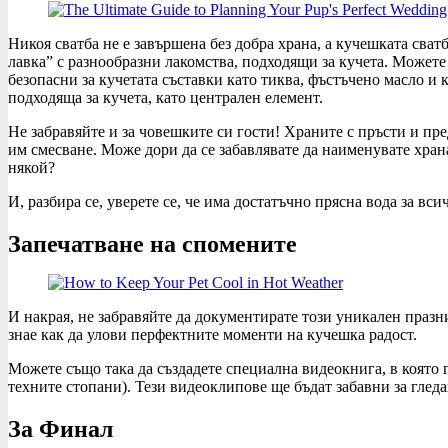
Никоя сватба не е завършена без добра храна, а кучешката сват
лавка” с разнообразни лакомства, подходящи за кучета. Можете
безопасни за кучетата съставки като тиква, фъстъчено масло и к
подходяща за кучета, като централен елемент.
Не забравяйте и за човешките си гости! Храните с пръсти и пре
им смесване. Може дори да се забавлявате да наименувате храна
някой?
И, разбира се, уверете се, че има достатъчно прясна вода за вси
Запечатване на спомените
И накрая, не забравяйте да документирате този уникален празн
знае как да улови перфектните моменти на кучешка радост.
Можете също така да създадете специална видеокнига, в която г
техните стопани). Тези видеоклипове ще бъдат забавни за гледа
За Финал