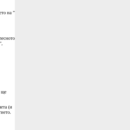
ето на ”
 лесното
”,
й ще
ета (и
тието.