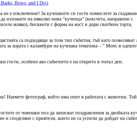
ба не е изключение! За кучешките си гости помислете за създаван
 да изложите на няколко нива “кученца” (кексчета, направени с
исело мляко), бисквити с форма на кост и дори сватбена торта,
дястията са подходящи за този тип събития, тъй като позволяват
та за хората с каламбури на кучешка тематика – ” Мопс в одеяло
чки гости, особено ако събитието е на открито в топъл ден.
ик! Наемете фотограф, който има опит в работата с животни. То
остите от човешки пол да записват поздравления за двойката куч
не и споделяне с приятели, които не са успели да дойдат на съби