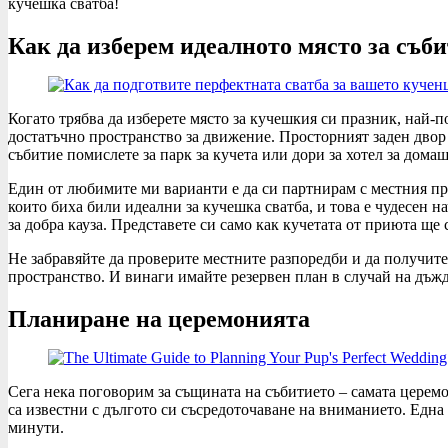
кучешка сватба!
Как да изберем идеалното място за съб
Когато трябва да изберете място за кучешкия си празник, най-п
достатъчно пространство за движение. Просторният заден двор 
събитие помислете за парк за кучета или дори за хотел за дом
Един от любимите ми варианти е да си партнирам с местния п
които биха били идеални за кучешка сватба, и това е чудесен н
за добра кауза. Представете си само как кучетата от приюта ще
Не забравяйте да проверите местните разпоредби и да получит
пространство. И винаги имайте резервен план в случай на дъжд
Планиране на церемонията
Сега нека поговорим за същината на събитието – самата церемо
са известни с дългото си съсредоточаване на вниманието. Една
минути.