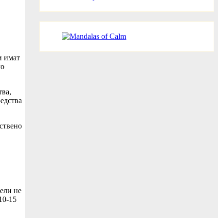
и имат
мо
тва,
редства
ествено
тели не
10-15