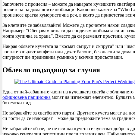
Започнете с процесия – можете да накарате кучешките сватбари 
посветена на домашните любимци. Какво ще кажете за “Who Le
произнесе кратка хумористична реч, в която да приветства всич
За клетвите се забавлявайте! Можете да прочетете някои сладк
Например: “Обещавам винаги да споделям любимата си играчка 
моята купичка за храна”. Вместо да си разменят пръстени, куч
Накрая обявете кучетата за “космат съпруг и съпруга” или “щас
гостите хвърлят конфети или духат балони, безопасни за домаш
сигурност ще предизвика усмивка у всички присъстващи.
Облекло подходящо за случая
Една от най-забавните части на кучешката сватба е обличането
обикновена папийонка
могат да изглеждат елегантно. Булката 
бохемски вид.
Не забравяйте за сватбеното парти! Другите кучета могат да н
си гости да се издокарат – може да предложите тема за градинск
Не забравяйте обаче, че не всички кучета се чувстват добре в д
няколко генерални репетиции преди големия ден. Най-важното е