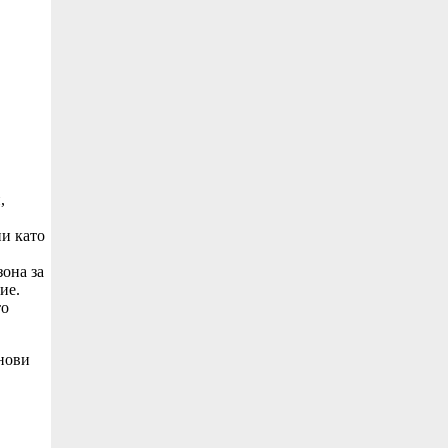
,
ии като
зона за
ие.
то
 нови