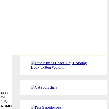
тават
 си
 ни,
ектната